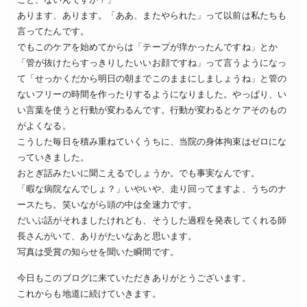
あります、あります。「ああ、またやられた」って以前は私たちも
言ってたんです。
でもこのケアを始めてからは「テープが痒かったんですね」とか
「管が抜けたらすっきりしたいいお顔ですね」って言うようになっ
て「せっかくだから明日の朝までこのままにしましょうね」と管の
ないフリーの時間を作ったりするようになりました。やっぱり、い
い言葉を使うと行動が変わるんです。行動が変わるとケアそのもの
がよくなる。
こうした毎日を積み重ねていくうちに、当院の身体拘束はゼロにな
っていきました。
おとぎ話みたいに聞こえるでしょうか。でも事実なんです。
「暇な病院なんでしょ？」いやいや、走り回ってますよ、うちのナ
ースたち。笑いながら頭の中は全速力です。
だいぶ話がそれましたけれども、そうした過程を発表してくれる師
長さんがいて、ありがたいなあと思います。
写真は受賞の知らせを聞いた瞬間です。
今日もこのブログに来ていただきありがとうございます。
これからも地道に続けていきます。