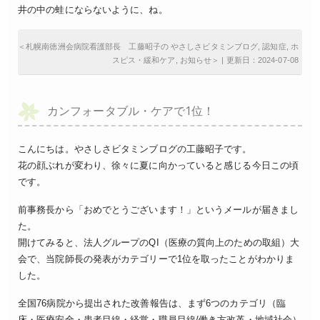
井の中の蛙にならないように、ね。
＜
札幌南徳洲会病院看護部長 工藤昭子の やさしさビタミンブログ
,
認知症
,
ホ
スピス・緩和ケア
,
お知らせ
＞ | 更新日：2024-07-08
カンフォータブル・ケアで1位！
こんにちは。やさしさビタミンブログの工藤昭子です。
花の顔ぶれが変わり、徐々に夏に向かっていると感じる今日この頃
です。
前事務長から「おめでとうございます！」というメールが届きまし
た。
開けてみると、法人グループのQI（医療の質向上のための取組）大
会で、当院師長の発表がカテゴリーで1位を取ったことがわかりま
した。
全国76病院から提出された改善報告は、まず6つのカテゴリ（臨
床・医療安全・患者目線・経営・職員目線/働き方改革・地域社会）