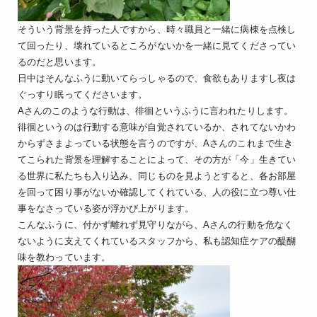
そういう背景を持った人ですから、時々職員と一緒に病棟を点検し
て回ったり、壊れているところがないかを一緒に見てくださってい
るのだと思います。
日中はそんなふうに動いてらっしゃるので、食欲もありますし夜は
ぐっすり眠ってくださいます。
Aさんのこのような行動は、徘徊というふうに言われたりします。
徘徊というのは行動する意味が自覚されているか、されてないかわ
からずさまよっている状態を言うのですが、Aさんのこれまで生き
てこられた背景を理解することによって、その方が「今」生きてい
る世界に私たちも入り込み、同じものを見ようとすると、各お部屋
を回って困り事がないか確認してくれている、人の役に立つ尊い仕
事をなさっている姿が浮かび上がります。
こんなふうに、付かず離れず見守りながら、Aさんの行動を危なく
ないように支えてくれているスタッフから、私も認知症ケアの醍醐
味を教わっています。