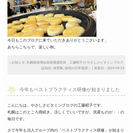
今日もこのブログに来ていただきありがとうございます。
あちらこちらで、楽しい秋。
＜
お知らせ
,
札幌南徳洲会病院看護部長 工藤昭子の やさしさビタミンブログ
,
認知症
,
保育園
,
病院の日常風景
＞ | 更新日：2024-09-23
今年もベストプラクティス研修が始まりました
こんにちは。やさしさビタミンブログの工藤昭子です。
札幌はこのところ雨続き。涼しくていいですが、洗濯ものが・・の
毎日です。
さて今年も法人グループ内の「ベストプラクティス研修」が始まり