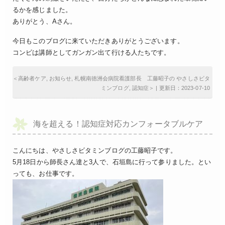
るかを感じました。
ありがとう、Aさん。
今日もこのブログに来ていただきありがとうございます。
コンビは講師としてガンガン出て行ける人たちです。
＜
高齢者ケア
,
お知らせ
,
札幌南徳洲会病院看護部長 工藤昭子の やさしさビタ
ミンブログ
,
認知症
＞ | 更新日：2023-07-10
海を超える！認知症対応カンフォータブルケア
こんにちは、やさしさビタミンブログの工藤昭子です。
5月18日から師長さん達と3人で、石垣島に行って参りました。とい
っても、お仕事です。