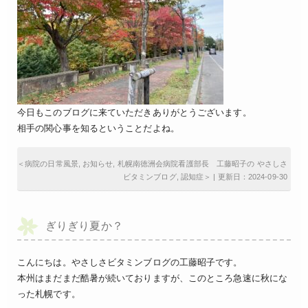
今日もこのブログに来ていただきありがとうございます。
相手の関心事を知るということだよね。
＜
病院の日常風景
,
お知らせ
,
札幌南徳洲会病院看護部長 工藤昭子の やさしさ
ビタミンブログ
,
認知症
＞ | 更新日：2024-09-30
ぎりぎり夏か？
こんにちは。やさしさビタミンブログの工藤昭子です。
本州はまだまだ酷暑が続いておりますが、このところ急速に秋にな
った札幌です。