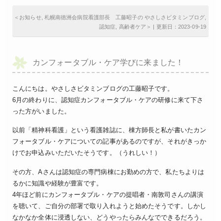
＜
お知らせ
,
札幌南徳洲会病院看護部長 工藤昭子の やさしさビタミンブログ
,
認知症
,
高齢者ケア
＞ | 更新日：2023-09-19
カンフォータブル・ケア学びに来ました！
こんにちは。やさしさビタミンブログの工藤昭子です。
6月の終わりに、認知症カンフォータブル・ケアの研修に来て下さ
った方がいました。
以前「精神科看護」という看護雑誌に、棟方師長と私が書いたカン
フォータブル・ケアについての記事があるのですが、それがきっか
けでお申込みいただいたそうです。（うれしい！）
その方、Aさんは認知症の専門病棟にお勤めの方で、私たちよりは
るかに知識や経験が豊富です。
4年ほど前にカンフォータブル・ケアの提唱者・南敦司さんの講演
を聴いて、ご自分の部署で取り入れようと始めたそうです。しかし
なかなか全体に浸透しない、どうやったらみんなでできるだろう。