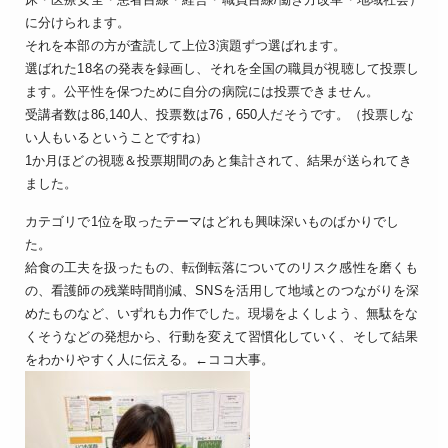
に分けられます。
それを本部の方が査読して上位3演題ずつ選ばれます。
選ばれた18名の発表を録画し、それを全国の職員が視聴して投票し
ます。公平性を保つために自分の病院には投票できません。
受講者数は86,140人、投票数は76，650人だそうです。（投票しな
い人もいるということですね）
1か月ほどの視聴＆投票期間のあと集計されて、結果が送られてき
ました。
カテゴリで1位を取ったテーマはどれも興味深いものばかりでし
た。
給食の工夫を扱ったもの、転倒転落についてのリスク感性を磨くも
の、看護師の残業時間削減、SNSを活用して地域とのつながりを深
めたものなど、いずれも力作でした。現場をよくしよう、無駄をな
くそうなどの発想から、行動を変えて習慣化していく、そして結果
をわかりやすく人に伝える。←ココ大事。