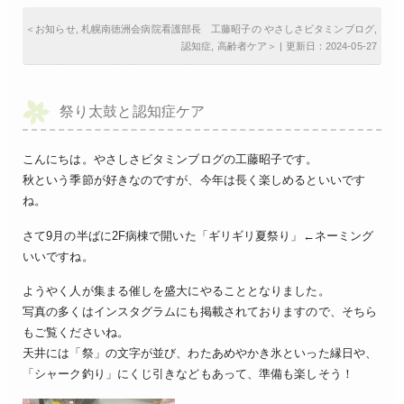
＜
お知らせ
,
札幌南徳洲会病院看護部長 工藤昭子の やさしさビタミンブログ
,
認知症
,
高齢者ケア
＞ | 更新日：2024-05-27
祭り太鼓と認知症ケア
こんにちは。やさしさビタミンブログの工藤昭子です。
秋という季節が好きなのですが、今年は長く楽しめるといいです
ね。
さて9月の半ばに2F病棟で開いた「ギリギリ夏祭り」←ネーミング
いいですね。
ようやく人が集まる催しを盛大にやることとなりました。
写真の多くはインスタグラムにも掲載されておりますので、そちら
もご覧くださいね。
天井には「祭」の文字が並び、わたあめやかき氷といった縁日や、
「シャーク釣り」にくじ引きなどもあって、準備も楽しそう！