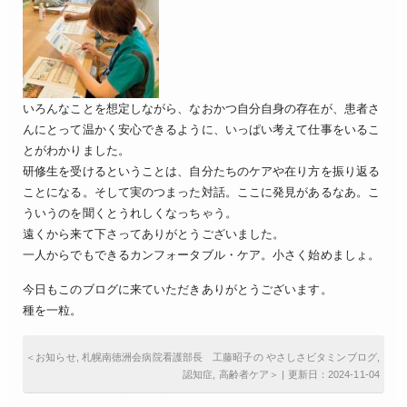
いろんなことを想定しながら、なおかつ自分自身の存在が、患者さ
んにとって温かく安心できるように、いっぱい考えて仕事をいるこ
とがわかりました。
研修生を受けるということは、自分たちのケアや在り方を振り返る
ことになる。そして実のつまった対話。ここに発見があるなあ。こ
ういうのを聞くとうれしくなっちゃう。
遠くから来て下さってありがとうございました。
一人からでもできるカンフォータブル・ケア。小さく始めましょ。
今日もこのブログに来ていただきありがとうございます。
種を一粒。
＜
お知らせ
,
札幌南徳洲会病院看護部長 工藤昭子の やさしさビタミンブログ
,
認知症
,
高齢者ケア
＞ | 更新日：2024-11-04