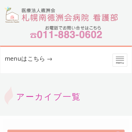
menuはこちら →
メ
menu
ニ
ュ
ー
アーカイブ一覧