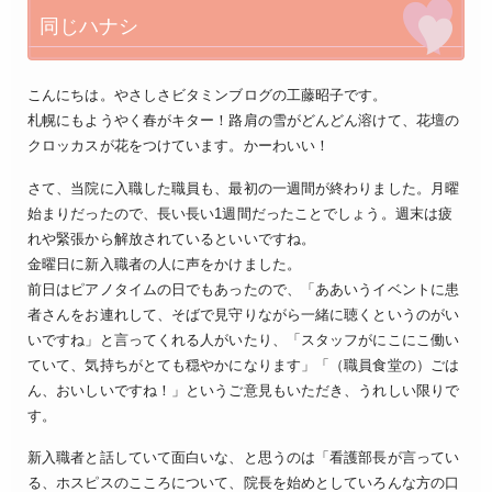
同じハナシ
こんにちは。やさしさビタミンブログの工藤昭子です。
札幌にもようやく春がキター！路肩の雪がどんどん溶けて、花壇の
クロッカスが花をつけています。かーわいい！
さて、当院に入職した職員も、最初の一週間が終わりました。月曜
始まりだったので、長い長い1週間だったことでしょう。週末は疲
れや緊張から解放されているといいですね。
金曜日に新入職者の人に声をかけました。
前日はピアノタイムの日でもあったので、「ああいうイベントに患
者さんをお連れして、そばで見守りながら一緒に聴くというのがい
いですね」と言ってくれる人がいたり、「スタッフがにこにこ働い
ていて、気持ちがとても穏やかになります」「（職員食堂の）ごは
ん、おいしいですね！」というご意見もいただき、うれしい限りで
す。
新入職者と話していて面白いな、と思うのは「看護部長が言ってい
る、ホスピスのこころについて、院長を始めとしていろんな方の口