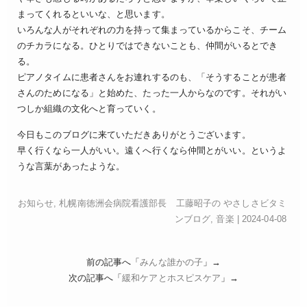
まってくれるといいな、と思います。
いろんな人がそれぞれの力を持って集まっているからこそ、チーム
のチカラになる。ひとりではできないことも、仲間がいるとでき
る。
ピアノタイムに患者さんをお連れするのも、「そうすることが患者
さんのためになる」と始めた、たった一人からなのです。それがい
つしか組織の文化へと育っていく。
今日もこのブログに来ていただきありがとうございます。
早く行くなら一人がいい。遠くへ行くなら仲間とがいい。というよ
うな言葉があったような。
お知らせ
,
札幌南徳洲会病院看護部長 工藤昭子の やさしさビタミ
ンブログ
,
音楽
| 2024-04-08
前の記事へ「
みんな誰かの子
」→
次の記事へ「
緩和ケアとホスピスケア
」→