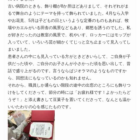
古い病院のときも、飾り棚が8か所ほどありまして、それぞれがま
るで舞台のようにテーマを持って飾られていました。4月なら入学
やお花見、5月は子どもの日というような定番のものもあれば、牧
場やカエルがいる田舎の風景などもあり、郷愁を誘うのでした。私
が好きだったのは教室の風景で、机やいす、ロッカーにはモップが
入っていて、いろいろ芸が細かくてじっと立ち止まって見入ってし
まいました。
患者さんの中にも見入っている方がときどきいらして、ご自身が子
供だった頃や、ご自分のお子さんが小さかった頃を思い出して、昔
話で盛り上がるのです。言うならばジオラマのようなものですか
ら、回想法にもなっているのかも知れません。
それから、職員しか通らない階段の途中の出窓のところにも飾りつ
けをしてくださって、節分の時には「お疲れ様です！よかったらど
うぞ！」と添え書きして豆菓子を置いてくださって、なんとも温か
いいたわりの心を感じたものです。