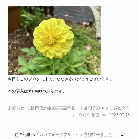
今日もこのブログに来ていただきありがとうございます。
本の購入はinstagramからのみ。
お知らせ
,
札幌南徳洲会病院看護部長 工藤昭子の やさしさビタミ
ンブログ
,
花壇
,
本
| 2023-07-18
前の記事へ「
カンフォータブル・ケア学びに来ました！
」→