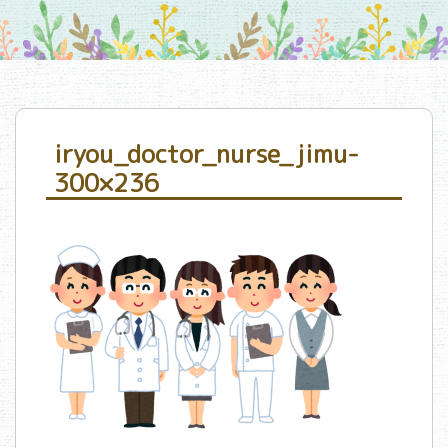
iryou_doctor_nurse_jimu-
300×236