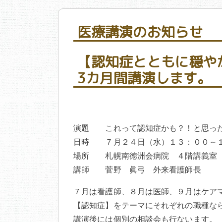
医療講演のお知らせ
【認知症とともに穏や
3カ月間講演します。
演題 これって認知症かも？！と思っ
日時 ７月２４日（水）１３：００～
場所 札幌南徳洲会病院 ４階講義室
講師 菅野 眞弓 外来看護師長
７月は看護師、８月は医師、９月はケア
【認知症】をテーマにそれぞれの職種な
講演後には個別の相談会も行ないます。