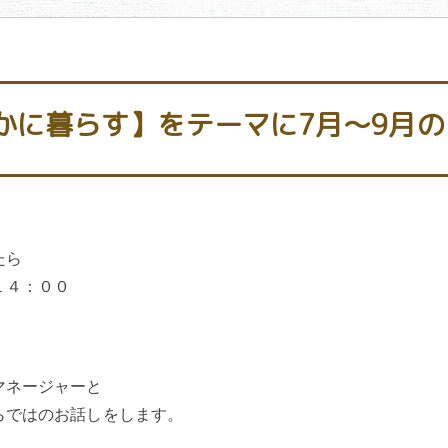
かに暮らす】をテーマに7月～9月の
たら
１４：００
マネージャーと
らではのお話しをします。