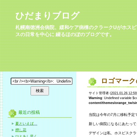
ひだまりブログ
札幌南徳洲会病院、緩和ケア病棟のクラークUがホスピ
スの日常を中心に 綴るほのぼのブログです。
ロゴマーク
サイト管理者
(
2021.01.26 12:59
Warning
: Undefined variable $
content/themes/orange_tw/si
最近の投稿
当院は今年の7月に移転予定
夏といえば…
新しい病院になるにあたって
押し花
デザインは私、ホスピスクラ
ひとあし早く…