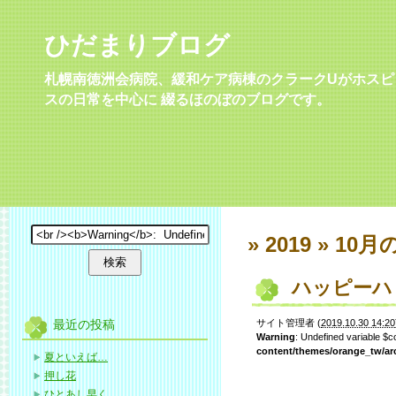
ひだまりブログ
札幌南徳洲会病院、緩和ケア病棟のクラークUがホスピ
スの日常を中心に 綴るほのぼのブログです。
» 2019 » 10月
ハッピーハ
最近の投稿
サイト管理者
(
2019.10.30 14:20
Warning
: Undefined variable $
content/themes/orange_tw/ar
夏といえば…
押し花
ひとあし早く…