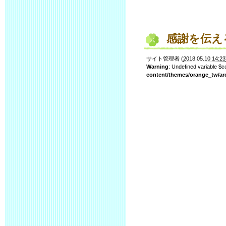
感謝を伝え
サイト管理者
(
2018.05.10 14:23
Warning
: Undefined variable $
content/themes/orange_tw/ar