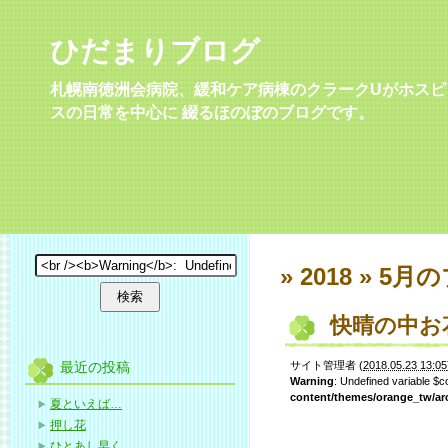
ひだまりブログ
札幌南徳洲会病院、緩和ケア病棟のクラークUがホスピ
スの日常を中心に 綴るほのぼのブログです。
» 2018 » 5月
の
快晴の中お
最近の投稿
サイト管理者
(
2018.05.23 13:05
Warning
: Undefined variable $
content/themes/orange_tw/ar
夏といえば…
押し花
ひとあし早く…