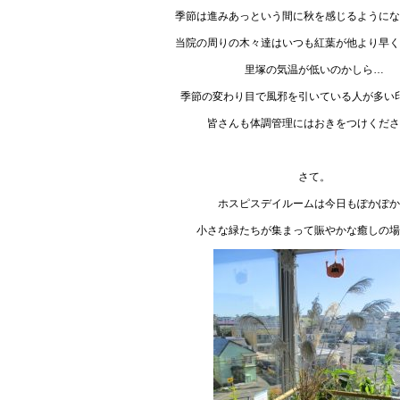
季節は進みあっという間に秋を感じるようにな
当院の周りの木々達はいつも紅葉が他より早く
里塚の気温が低いのかしら…
季節の変わり目で風邪を引いている人が多い
皆さんも体調管理にはおきをつけくださ
さて。
ホスピスデイルームは今日もぽかぽか
小さな緑たちが集まって賑やかな癒しの場