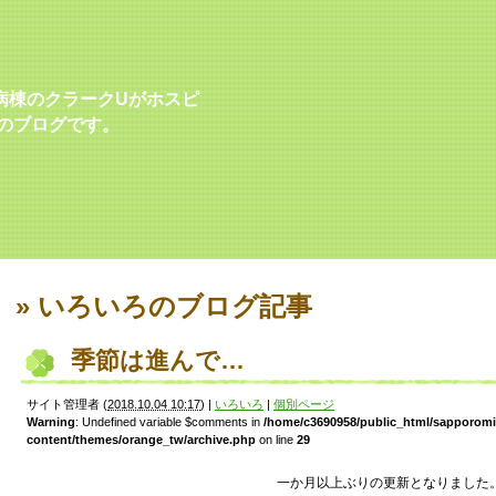
病棟のクラークUがホスピ
のブログです。
» いろいろ
のブログ記事
季節は進んで…
サイト管理者
(
2018.10.04 10:17
)
|
いろいろ
|
個別ページ
Warning
: Undefined variable $comments in
/home/c3690958/public_html/sapporom
content/themes/orange_tw/archive.php
on line
29
一か月以上ぶりの更新となりました