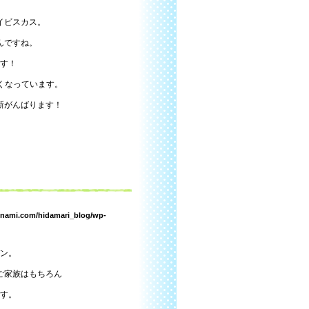
イビスカス。
んですね。
す！
くなっています。
新がんばります！
inami.com/hidamari_blog/wp-
ン。
ご家族はもちろん
す。