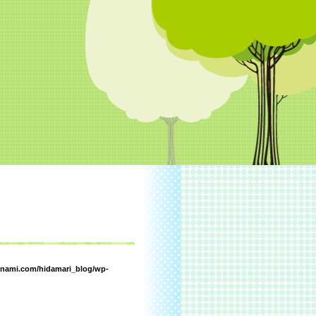
inami.com/hidamari_blog/wp-
。