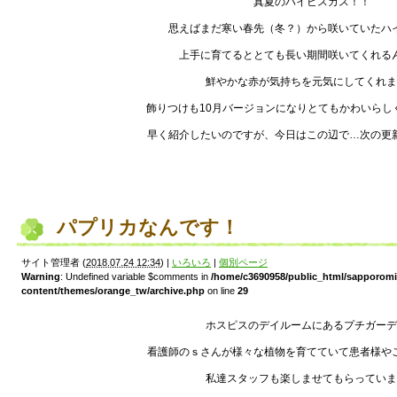
真夏のハイビスカス！！
思えばまだ寒い春先（冬？）から咲いていたハ
上手に育てるととても長い期間咲いてくれる
鮮やかな赤が気持ちを元気にしてくれま
飾りつけも10月バージョンになりとてもかわいらし
早く紹介したいのですが、今日はこの辺で…次の更
パプリカなんです！
サイト管理者
(
2018.07.24 12:34
)
|
いろいろ
|
個別ページ
Warning
: Undefined variable $comments in
/home/c3690958/public_html/sapporom
content/themes/orange_tw/archive.php
on line
29
ホスピスのデイルームにあるプチガーデ
看護師のｓさんが様々な植物を育てていて患者様や
私達スタッフも楽しませてもらっていま