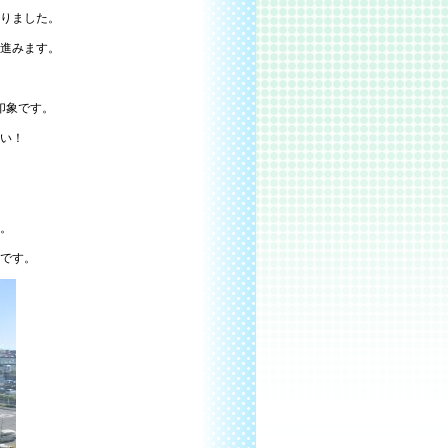
りました。
進みます。
印象です。
い！
。
です。