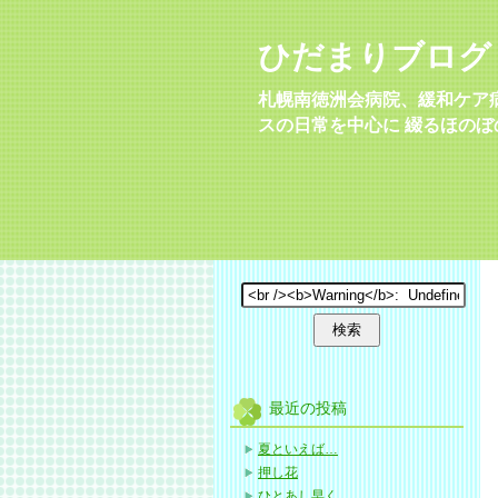
ひだまりブログ
札幌南徳洲会病院、緩和ケア
スの日常を中心に 綴るほのぼ
最近の投稿
夏といえば…
押し花
ひとあし早く…