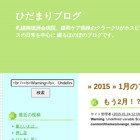
ひだまりブログ
札幌南徳洲会病院、緩和ケア病棟のクラークUがホスピ
スの日常を中心に 綴るほのぼのブログです。
» 2015 » 1月
の
もう2月！
最近の投稿
サイト管理者
(
2015.01.24 12:19
Warning
: Undefined variable $
content/themes/orange_tw/ar
夏といえば…
押し花
ひとあし早く…