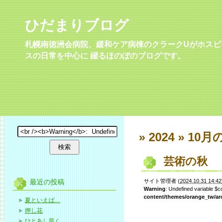
ひだまりブログ
札幌南徳洲会病院、緩和ケア病棟のクラークUがホスピ
スの日常を中心に 綴るほのぼのブログです。
» 2024 » 10月
芸術の秋
最近の投稿
サイト管理者
(
2024.10.31 14:42
Warning
: Undefined variable $
content/themes/orange_tw/ar
夏といえば…
押し花
ひとあし早く…