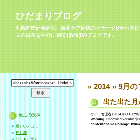
ひだまりブログ
札幌南徳洲会病院、緩和ケア病棟のクラークUがホスピ
スの日常を中心に 綴るほのぼのブログです。
» 2014 » 9月
の
出た出た月
最近の投稿
サイト管理者
(
2014.09.11 12:07
Warning
: Undefined variable $
content/themes/orange_tw/ar
夏といえば…
押し花
ひとあし早く…