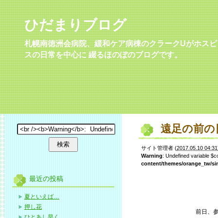
ひだまりブログ
札幌南徳洲会病院、緩和ケア病棟のクラークUがホスピ
スの日常を中心に 綴るほのぼのブログです。
遠足の前の
サイト管理者
(
2017.05.10 04:31
Warning
: Undefined variable $
content/themes/orange_tw/si
最近の投稿
夏といえば…
押し花
前日、
ひとあし早く…