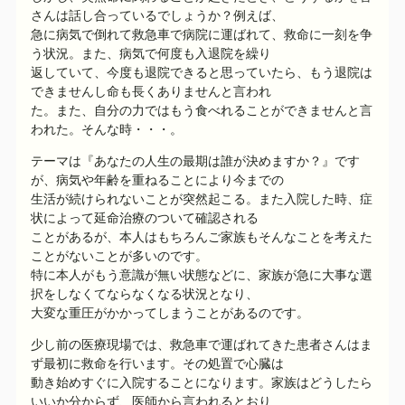
さんは話し合っているでしょうか？例えば、
急に病気で倒れて救急車で病院に運ばれて、救命に一刻を争
う状況。また、病気で何度も入退院を繰り
返していて、今度も退院できると思っていたら、もう退院は
できませんし命も長くありませんと言われ
た。また、自分の力ではもう食べれることができませんと言
われた。そんな時・・・。
テーマは『あなたの人生の最期は誰が決めますか？』です
が、病気や年齢を重ねることにより今までの
生活が続けられないことが突然起こる。また入院した時、症
状によって延命治療のついて確認される
ことがあるが、本人はもちろんご家族もそんなことを考えた
ことがないことが多いのです。
特に本人がもう意識が無い状態などに、家族が急に大事な選
択をしなくてならなくなる状況となり、
大変な重圧がかかってしまうことがあるのです。
少し前の医療現場では、救急車で運ばれてきた患者さんはま
ず最初に救命を行います。その処置で心臓は
動き始めすぐに入院することになります。家族はどうしたら
いいか分からず、医師から言われるとおり