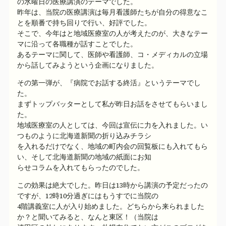
の水曜日の医療講演のテーマでした。
昨年は、当院の医療講演は毎月看護師たちが自分の得意なこ
とを順番で持ち回りで行い、好評でした。
そこで、今年はと地域医療室の人が考えたのが、大きなテー
マに沿って各職種が話すことでした。
あるテーマに関して、医師や看護師、コ・メディカルの立場
から話してみようという企画になりました。
その第一弾が、『病院でお話する終活』というテーマでし
た。
まずトップバッターとして私が昨日お話をさせてもらいまし
た。
地域医療室の人としては、今回は宣伝に力を入れました。い
つものように北海道新聞の折り込みチラシ
を入れるだけでなく、地域の町内会の回覧板にも入れてもら
い、そして北海道新聞の地域の紙面にお知
らせコラムを入れてもらったのでした。
この効果は絶大でした。昨日は13時から講演の予定だったの
ですが、12時10分過ぎにはもうすでに当院の
4階講義室に人が入り始めました。どちらから来られました
か？と聞いてみると、なんと東区！（当院は