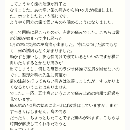
してようやく歯の治療が終了と
なりました。あの辛い歯の痛みから約3ヶ月が経過しまし
た。ホッとしたという感じです。
ようやく両方の歯で固いものを噛めるようになりました。
そして同時に起こったのが、左肩の痛みでした。こちらは歯
の治療が始まって少し経った
1月の末に突然の左肩痛が出ました。特にぶつけた訳でもな
く、何の誘因もなく始まりました。
動かすと痛いし、夜も仰向けで寝ているといいのですが横に
向いたりするとかなり痛みが
出てしまうし、何しろ毎朝のラジオ体操で左肩を回せないの
です。整形外科の先生に何度か
肩の注射を打ってもらい痛みは改善しましたが、すっかりよ
くなるということはありません
でした。一応、五十肩ということで痛み止めの内服で経過を
見ています。
痛み始めた2月の始めに比べれば改善はしていますが、まだ
すっきりはしません。肩の向き
だったり、ちょっとしたことでまだ痛みが出ます。こちらは
時間が解決してくれるだろうと
思っています。