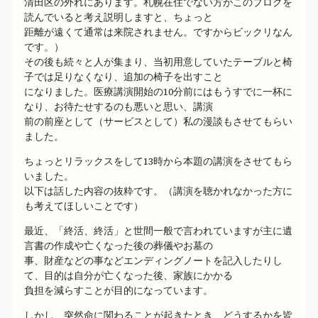
清田区の外れにあります。札幌在住でない方がこのブログを
読んでいると考え説明しますと、ちょっと
距離が遠くて通常は来院されません。ですからビックリなん
です。）
その後も続々と人が集まり、当初用意していたテーブルと椅
子では足りなくなり、追加の椅子を出すこと
になりました。医療講演開始の10分前にはもうすでに一杯に
なり、お待たせするのも悪いと思い、講演
前の前座として（サービスとして）私の漫談もさせてもらい
ました。
ちょっとリラックスをして13時から本題の講演をさせてもら
いました。
以下は話した内容の抜粋です。（講演を聴かれなかった方に
も考えてほしいことです）
最近、「終活、終活」と世間一般で言われていますが主に遺
言書の作成や亡くなった後の葬儀やお墓の
事、財産などの事などエンディングノートを記入したりし
て、目的は自分が亡くなった後、家族にかかる
負担を減らすことが目的になっています。
しかし、突然命に関わることが起きたとき、どうするかを皆