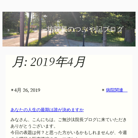
内
容
を
坊院長のつぶや記ブログ
ス
キ
ッ
プ
月:
2019年4月
4月 26, 2019
✴︎
✴︎
病院関連
あなたの人生の最期は誰が決めますか
みなさん、こんにちは。ご無沙汰院長ブログに来ていただき
ありがとうございます。
今日の表題は何？と思った方がいるかもしれませんが、今週