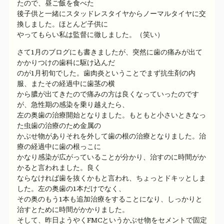
たので、昼ご飯を食べた
後子供と一緒にスタッドレスタイヤからノーマルタイヤに交
換しました。ほとんど子供に
やってもらい私は監督に徹しました。（笑い）
さて1月のブログにも書きましたが、突然に歯の痛みが出て
かかりつけの歯科に駆け込んだ
のが1月初旬でした。歯肉炎ということでまず抗生剤の内
服、またその経過中に歯茎の横
から膿が出てきたので痛みの方は良くなっていったのです
が、急性期の感染を乗り越えたら、
左の奥歯の治療開始となりました。もともと小さいときなっ
た虫歯の治療のため金属の
かぶせ物がありそれを外して歯の根の治療となりました。治
療の経過中に歯の根っこに
かなり感染が広がっていることが分かり、治すのに時間がか
かると言われました。良く
ならなければ歯を抜くかもと言われ、ちょっとドキッとしま
した。左の奥歯の1本だけでなく、
その奥のもう1本も追加治療をすることになり、しっかりと
治すとために時間がかかりました。
そして、昨日ようやくFMCというかぶせ物をセメントで固定