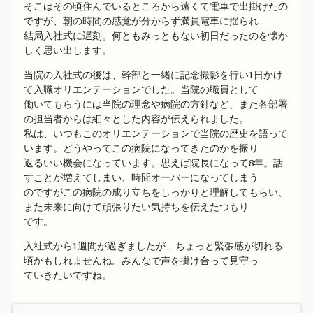
そこはその頃住んでいるところから遠くて電車で出掛けたの
ですが、朝の時間の感覚が分からず満員電車に揺られ
結局入社式に遅刻。何ともみっともない初日だったのを懐か
しく思い出します。
当院の入社式の後は、幹部と一緒に記念撮影を行い1日かけ
て入職オリエンテーションでした。当院の職員として
働いてもらうには当院の理念や病院の方針など、また各部署
の担当者からは細々とした内容が伝えられました。
私は、いつもこのオリエンテーションで当院の歴史を語って
います。どうやってこの病院になってきたのかを振り
返るいい機会になっています。思えば院長になって8年。話
すことが増えてしまい、時間オーバーになってしまう
のですがこの病院の成り立ちをしっかりと理解してもらい、
また未来に向けて頑張りたい気持ちを伝えたつもり
です。
入社式から1週間が過ぎましたが、ちょっと緊張感が切れる
頃かもしれませんね。みんなで声を掛け合って見守っ
ていきたいですね。