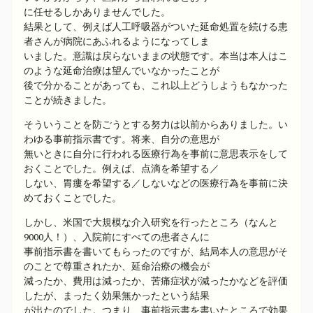
に任せるしかありませんでした。
結果として、例えば人工呼吸器がついた延命処置を続ける患
者さんが病院にあふれるようになってしま
いました。意識は戻らないままの状態です。本当は本人はこ
のような延命治療は望んでいなかったことが
後で分かることがあっても、これ以上どうしようもなかった
ことが続きました。
そういうことを防ごうとする努力は以前からありました。い
わゆる事前指示書です。将来、自分の意思が
無いときに自分に行われる医療行為を事前に意思表示をして
おくことでした。例えば、点滴を希望する／
しない、胃瘻を希望する／しないなどの医療行為を事前に決
めておくことでした。
しかし、米国で大規模な介入研究を行ったところ（なんと
9000人！）、入院前にすべての患者さんに
事前指示書を書いてもらったのですが、結局本人の意思がそ
のことで尊重されたか、延命治療の機会が
減ったか、費用は減ったか、苦痛症状が減ったかなどを評価
したが、まったく効果無かったという結果
が出たのでした。つまり、事前指示書を書いたところで効果