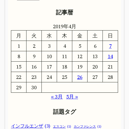
カ
ー
記事暦
イ
カ
ブ
イ
2019年4月
ブ
月
火
水
木
金
土
日
1
2
3
4
5
6
7
8
9
10
11
12
13
14
15
16
17
18
19
20
21
22
23
24
25
26
27
28
29
30
« 3月
5月 »
話題タグ
インフルエンザ
(3)
エスコン
(1)
カンファレンス
(1)