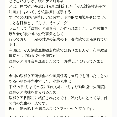
とは思いますが、緩和ケア研修会
とは、厚労省が平成19年6月に制定した「がん対策推進基本
計画」において、がん診療に従事する
すべての医師か緩和ケアに関する基本的な知識を身につける
ことを目標としており、そのプログ
ラムとして「緩和ケア研修会」が作られました。日本緩和医
療学会が厚労省の委託事業として
行っており、一定の財源の補助の下、各病院で開催されてい
ます。
今回は、がん診療連携拠点病院ではありませんが、市中総合
病院として勤医協中央病院が
緩和ケア研修会を企画したので、お手伝いに行ってきまし
た。
今回の緩和ケア研修会の企画責任者は当院でも働いたことの
ある小林良裕先生でした。小林先生は
平成19年3月まで当院に勤められ、4月より勤医協中央病院に
緩和ケア病棟を作られるため、
緩和ケア科部長に就任された方です。私たちにとっては、仲
間内の先生の一人です。
現在、勤医協中央病院の緩和ケアの中心的存在です。