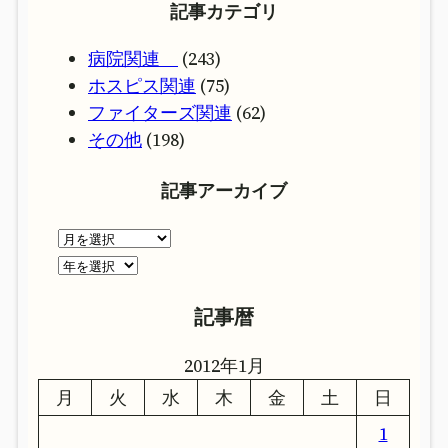
記事カテゴリ
病院関連
(243)
ホスピス関連
(75)
ファイターズ関連
(62)
その他
(198)
記事アーカイブ
ア
ー
ア
カ
ー
記事暦
イ
カ
ブ
イ
2012年1月
ブ
月
火
水
木
金
土
日
1