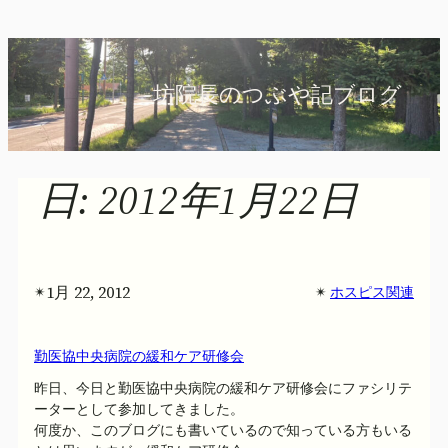
内
容
を
坊院長のつぶや記ブログ
ス
キ
ッ
プ
日:
2012年1月22日
1月 22, 2012
✴︎
✴︎
ホスピス関連
勤医協中央病院の緩和ケア研修会
昨日、今日と勤医協中央病院の緩和ケア研修会にファシリテ
ーターとして参加してきました。
何度か、このブログにも書いているので知っている方もいる