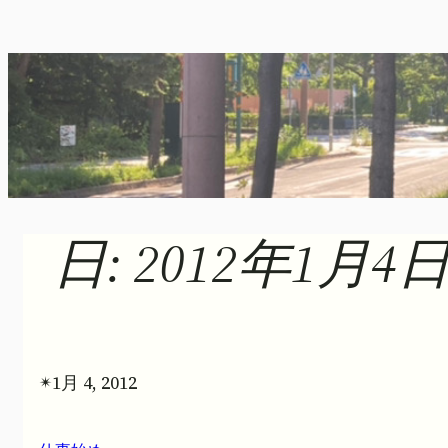
内
容
を
ス
キ
ッ
プ
日:
2012年1月4
1月 4, 2012
✴︎