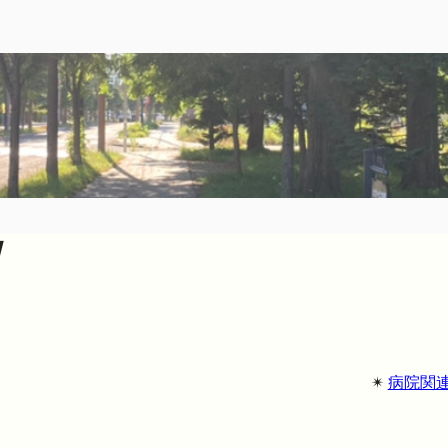
日
✴︎
病院関