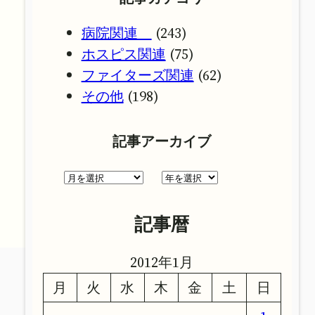
病院関連
(243)
ホスピス関連
(75)
ファイターズ関連
(62)
その他
(198)
記事アーカイブ
ア
ア
ー
ー
カ
カ
記事暦
イ
イ
ブ
ブ
2012年1月
月
火
水
木
金
土
日