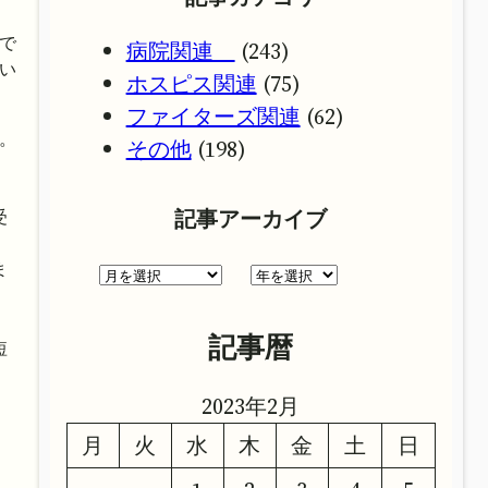
で
病院関連
(243)
い
ホスピス関連
(75)
ファイターズ関連
(62)
。
その他
(198)
、
、
記事アーカイブ
受
ま
ア
ア
ー
ー
、
カ
カ
記事暦
短
イ
イ
ブ
ブ
2023年2月
月
火
水
木
金
土
日