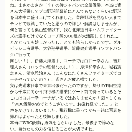
ね。まさかまさか（？）の侍ジャパンの全勝優勝。本当に皆
さん大活躍してプロ野球開幕前にとんでもないくらいに野球
を日本中に盛り上げてくれました。普段野球を見ない人まで
テレビで観戦していたと思うので詳しい解説はしませんが、
何と言っても栗山監督以下、我ら北海道日本ハムファイター
ズの選手だけでなくコーチ陣のOB達が大活躍してくれたこ
とがとっても嬉しかったし、とても誇らしかったです。ダル
ビッシュ有選手、大谷翔平選手、近藤健介選手（ソフトバン
クに行って
悔しい！）、伊藤大海選手、コーチでは白井一幸さん、吉井
理人さん（ロッテの監督なのに！）、厚澤和幸さん、城石憲
之さん、清水雅治さん（こんなにたくさんファイターズでコ
ーチやっていたの？）、皆さんお疲れ様でした。
実は先週末仕事で東京出張だったのですが、帰りの羽田空港
から千歳に向かう飛行機の搭乗にゲート前で待っているとそ
こには白井一幸コーチがいるではありませんか！図々しくも
『WBC優勝おめでとうございます。お疲れ様でした。』と
声をかけてしまいました。飛行機に乗ってから一緒に写真を
撮ればよかったと後悔しました。
本当にWBC優勝は勇気をもらいました。最後まで諦めな
い。自分たちの力を信じることが大切ですね。