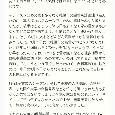
あって日々過ごしていて気付けば月末になっているという感
じです。
今シーズンは冬の雪も多くなく札幌市の除雪も計画通り進ん
だのか、車の流れもスムーズでしたね。雪はそれなり降りま
したが、後半はまとまって降る日も多くなく家の雪かきも少
なくてどこに雪を捨てようかと悩むことなく終わった気がし
ます。そして3月に入るとどんどん気温が上がり雪解けが進
みましたね。3月20日には札幌市の積雪が”0センチ”なりまし
た。昨年より16日も早く”0センチ”になったようで、やっぱ
り早かったんですね。いつもは雪が無くなると徒歩通勤から
自転車通勤に切り替えるのですが、今月はできるだけ徒歩で
通勤しておこうという気持ちだったので、自転車通勤にした
のは一昨日の3月29日からとなりました。これからは自転車
のお世話になる予定です。
3月は卒業式のシーズン。そして高校の入学試験、合格発
表。また国立大学の合格発表などと忙しく過ごされた方も多
かったのではないでしょうか？我が家は合格発表というドキ
ドキして待つ年ではなかったのですが、無事卒業した人がい
て、静かに次のステージに向かっていきました。
それからWBCの優勝の話しはしておかなければなりません