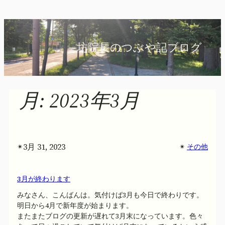
内
容
を
坊院長のつぶや記ブログ
ス
キ
ッ
プ
月:
2023年3月
3月 31, 2023
✴︎
✴︎
その他
3月が終わります
みなさん、こんばんは。気付けば3月も今日で終わりです。
明日から4月で新年度が始まります。
またまたブログの更新が遅れて3月末になっています。色々