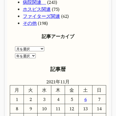
病院関連
(243)
ホスピス関連
(75)
ファイターズ関連
(62)
その他
(198)
記事アーカイブ
ア
ー
ア
カ
ー
記事暦
イ
カ
ブ
イ
2021年11月
ブ
月
火
水
木
金
土
日
1
2
3
4
5
6
7
8
9
10
11
12
13
14