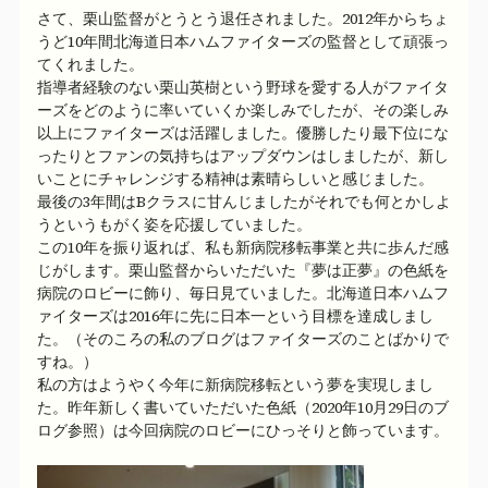
さて、栗山監督がとうとう退任されました。2012年からちょ
うど10年間北海道日本ハムファイターズの監督として頑張っ
てくれました。
指導者経験のない栗山英樹という野球を愛する人がファイタ
ーズをどのように率いていくか楽しみでしたが、その楽しみ
以上にファイターズは活躍しました。優勝したり最下位にな
ったりとファンの気持ちはアップダウンはしましたが、新し
いことにチャレンジする精神は素晴らしいと感じました。
最後の3年間はBクラスに甘んじましたがそれでも何とかしよ
うというもがく姿を応援していました。
この10年を振り返れば、私も新病院移転事業と共に歩んだ感
じがします。栗山監督からいただいた『夢は正夢』の色紙を
病院のロビーに飾り、毎日見ていました。北海道日本ハムフ
ァイターズは2016年に先に日本一という目標を達成しまし
た。（そのころの私のブログはファイターズのことばかりで
すね。）
私の方はようやく今年に新病院移転という夢を実現しまし
た。昨年新しく書いていただいた色紙（2020年10月29日のブ
ログ参照）は今回病院のロビーにひっそりと飾っています。