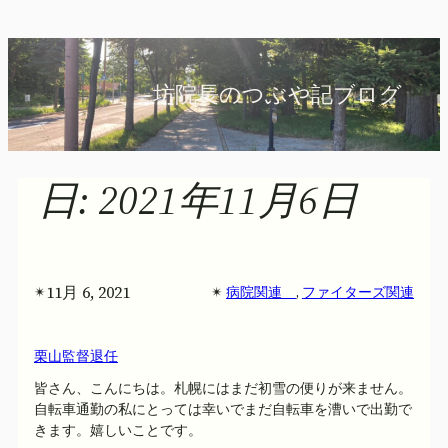
内
容
を
坊院長のつぶや記ブログ
ス
キ
ッ
プ
日:
2021年11月6日
11月 6, 2021
✴︎
✴︎
病院関連
, 
ファイターズ関連
栗山監督退任
皆さん、こんにちは。札幌にはまだ初雪の便りが来ません。
自転車通勤の私にとっては幸いでまだ自転車を漕いで出勤で
きます。嬉しいことです。