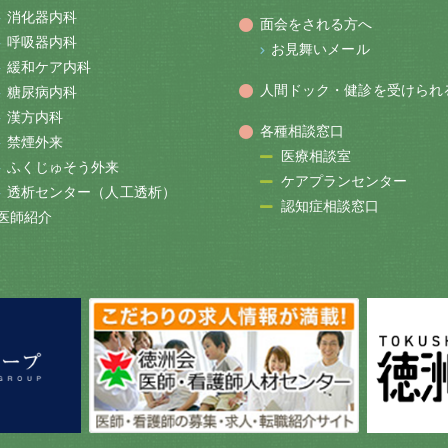
消化器内科
面会をされる方へ
呼吸器内科
お見舞いメール
緩和ケア内科
人間ドック・健診を受けられ
糖尿病内科
漢方内科
各種相談窓口
禁煙外来
医療相談室
ふくじゅそう外来
ケアプランセンター
透析センター（人工透析）
認知症相談窓口
医師紹介