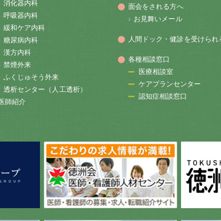
消化器内科
面会をされる方へ
呼吸器内科
お見舞いメール
緩和ケア内科
人間ドック・健診を受けられ
糖尿病内科
漢方内科
各種相談窓口
禁煙外来
医療相談室
ふくじゅそう外来
ケアプランセンター
透析センター（人工透析）
認知症相談窓口
医師紹介