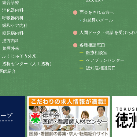
総合診療
消化器内科
面会をされる方へ
呼吸器内科
お見舞いメール
緩和ケア内科
人間ドック・健診を受けられ
糖尿病内科
漢方内科
各種相談窓口
禁煙外来
医療相談室
ふくじゅそう外来
ケアプランセンター
透析センター（人工透析）
認知症相談窓口
医師紹介