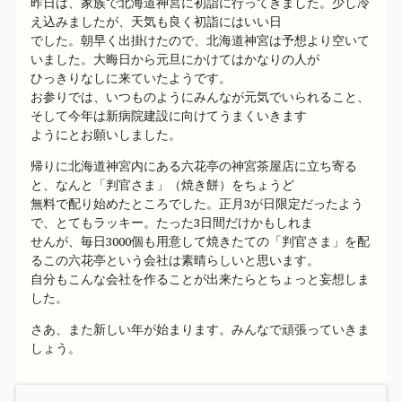
昨日は、家族で北海道神宮に初詣に行ってきました。少し冷
え込みましたが、天気も良く初詣にはいい日
でした。朝早く出掛けたので、北海道神宮は予想より空いて
いました。大晦日から元旦にかけてはかなりの人が
ひっきりなしに来ていたようです。
お参りでは、いつものようにみんなが元気でいられること、
そして今年は新病院建設に向けてうまくいきます
ようにとお願いしました。
帰りに北海道神宮内にある六花亭の神宮茶屋店に立ち寄る
と、なんと「判官さま」（焼き餅）をちょうど
無料で配り始めたところでした。正月3が日限定だったよう
で、とてもラッキー。たった3日間だけかもしれま
せんが、毎日3000個も用意して焼きたての「判官さま」を配
るこの六花亭という会社は素晴らしいと思います。
自分もこんな会社を作ることが出来たらとちょっと妄想しま
した。
さあ、また新しい年が始まります。みんなで頑張っていきま
しょう。