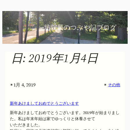
内
容
を
坊院長のつぶや記ブログ
ス
キ
ッ
プ
日:
2019年1月4日
1月 4, 2019
✴︎
✴︎
その他
新年あけましておめでとうございます
新年あけましておめでとうございます。2019年が始まりまし
た。私は年末年始は家でゆっくりと休養させて
いただきました。