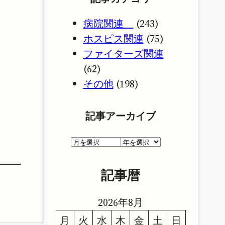
病院関連
(243)
ホスピス関連
(75)
ファイターズ関連
(62)
その他
(198)
記事アーカイブ
ア
ア
ー
ー
カ
カ
記事暦
イ
イ
ブ
ブ
2026年8月
月
火
水
木
金
土
日