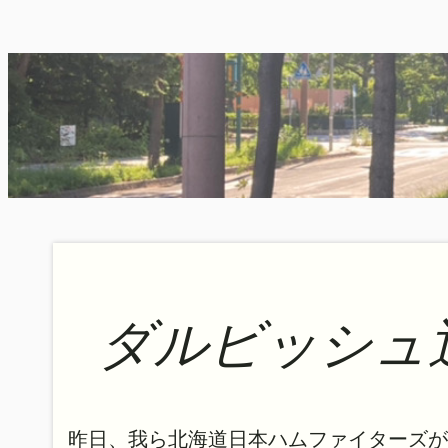
内
容
を
ス
キ
ッ
プ
ダルビッシュ
昨日、我ら北海道日本ハムファイターズが